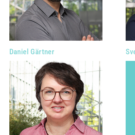
anspruchsvolle Projekte so zu
realisieren, dass sie in der
medizinischen Praxis einen spürbaren
Fortschritt ermöglichen.”
Daniel Gärtner
Sv