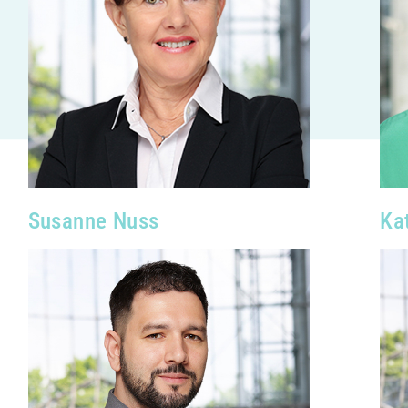
Susanne Nuss
Ka
“Die Tätigkeit bei BIRKHOLZ+
bedeutet für mich, komplexe
Anforderungen in sichere und
zukunftsweisende Konzepte zu
übersetzen. Dabei ist es mein Ziel,