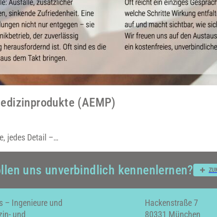
Medizinprodukte (AEMP)
e, jedes Detail –…
llen uns unverbindlich kennenlernen?
ZU
s – Ingenieure und
Hackenstraße 7
zin- und
80331 München