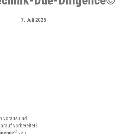
echnik-Due-Diligence©
7. Juli 2025
n voraus und
arauf vorbereitet?
©
igence
von